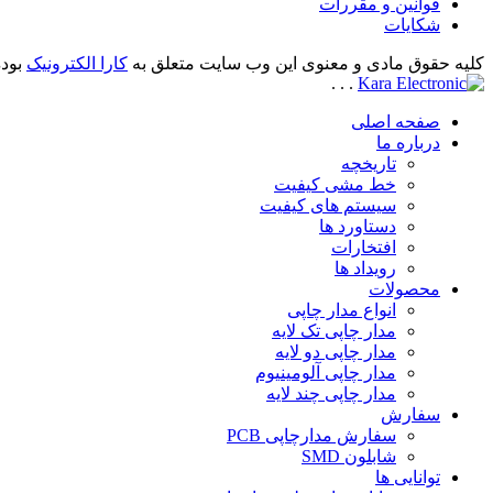
قوانین و مقررات
شکایات
کلیه حقوق مادی و معنوی این وب سایت متعلق به
کارا الکترونیک
بوده
.
.
.
صفحه اصلی
درباره ما
تاریخچه
خط مشی کیفیت
سیستم های کیفیت
دستاورد ها
افتخارات
رویداد ها
محصولات
انواع مدار چاپی
مدار چاپی تک لایه
مدار چاپی دو لایه
مدار چاپی آلومینیوم
مدار چاپی چند لایه
سفارش
سفارش مدارچاپی PCB
شابلون SMD
توانایی ها