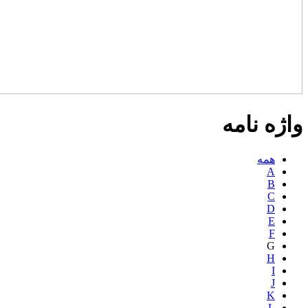
واژه نامه
همه
A
B
C
D
E
F
G
H
I
J
K
L