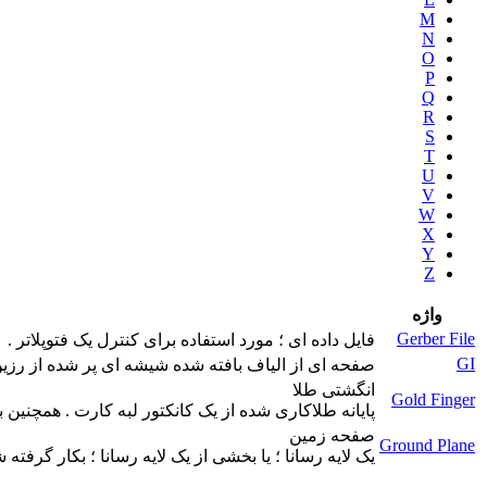
M
N
O
P
Q
R
S
T
U
V
W
X
Y
Z
واژه
Gerber File
فايل داده ای ؛ مورد استفاده برای کنترل يک فتوپلاتر .
GI
صفحه ای از الياف بافته شده شيشه ای پر شده از رزين 
انگشتی طلا
Gold Finger
پايانه طلاکاری شده از يک کانکتور لبه کارت . همچنين به
صفحه زمين
Ground Plane
يک لايه رسانا ؛ يا بخشی از يک لايه رسانا ؛ بکار گرفت