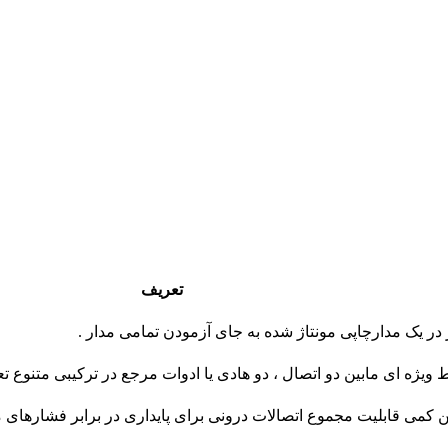
تعریف
در يک مدارچاپی مونتاژ شده به جای آزمودن تمامی مدار .
ويژه ای مابين دو اتصال ، دو هادی يا ادوات مرجع در ترکيبی متنوع ت
 قابليت مجموع اتصالات درونی برای پايداری در برابر فشارهای مکاني