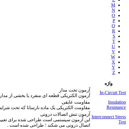
M
N
O
P
Q
R
S
T
U
V
W
X
Y
Z
واژه
آزمون تحت مدار
In-Circuit Test
آزمون الکتريکی قطعه ای منفرد يا بخشی از مدار 
Insulation
مقاومت عايقی
Resistance
مقاومت الکتريکی يک ماده نارسانا که تحت شرايط 
آزمون تنش اتصالات درونی
Interconnect Stress
اين آزمون سيستمی است طراحی شده برای تعيين کمی
Test
اتصال درونی می شکند ؛ طراحی شده است .