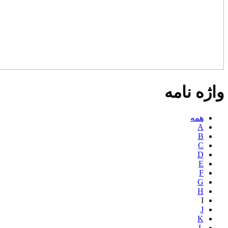
واژه نامه
همه
A
B
C
D
E
F
G
H
I
J
K
L