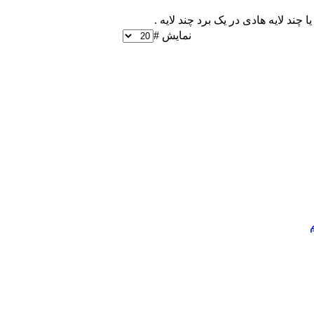
ا چند لايه هادی در يک برد چند لايه .
نمایش #