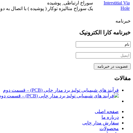
Interstitial Via
سوراخ ارتباطی ِ پوشيده
Hole
يک سوراخ متاليزه توکار ( پوشيده ) با اتصال به دو ي
خبرنامه
خبرنامه کارا الکترونیک
مقالات
فرآیند های شیمیایی تولید برد مدار چاپی (PCB) – قسمت دوم
صفحه اصلی
درباره ما
سفارش مدار چاپی
محصولات