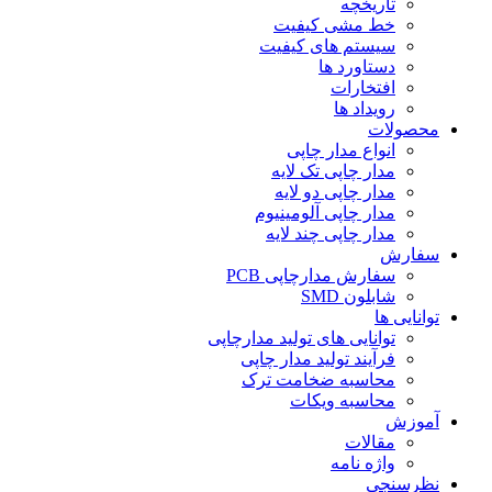
تاریخچه
خط مشی کیفیت
سیستم های کیفیت
دستاورد ها
افتخارات
رویداد ها
محصولات
انواع مدار چاپی
مدار چاپی تک لایه
مدار چاپی دو لایه
مدار چاپی آلومینیوم
مدار چاپی چند لایه
سفارش
سفارش مدارچاپی PCB
شابلون SMD
توانایی ها
توانایی های تولید مدارچاپی
فرآیند تولید مدار چاپی
محاسبه ضخامت ترک
محاسبه ویکات
آموزش
مقالات
واژه نامه
نظرسنجی